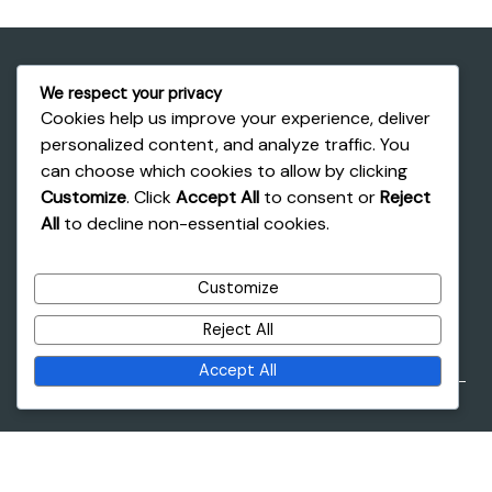
We respect your privacy
Cookies help us improve your experience, deliver
Anasayfa
personalized content, and analyze traffic. You
Hakkımızda
can choose which cookies to allow by clicking
Ürünler
Customize
. Click
Accept All
to consent or
Reject
All
to decline non-essential cookies.
İletişim
Türkçe
Customize
Platform
Reject All
Accept All
Copyright © 2026 Farmingo Tarım Teknolojileri